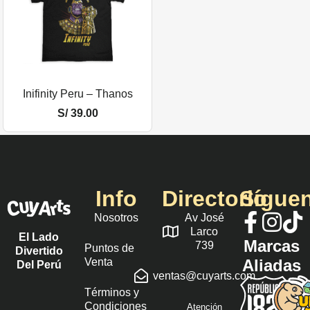
Inifinity Peru – Thanos
S/
39.00
Info
Directorio
Sígue
Nosotros
Av José
Larco
El Lado
Marcas
739
Puntos de
Divertido
Venta
Aliadas
Del Perú
ventas@cuyarts.com
Términos y
Condiciones
Atención