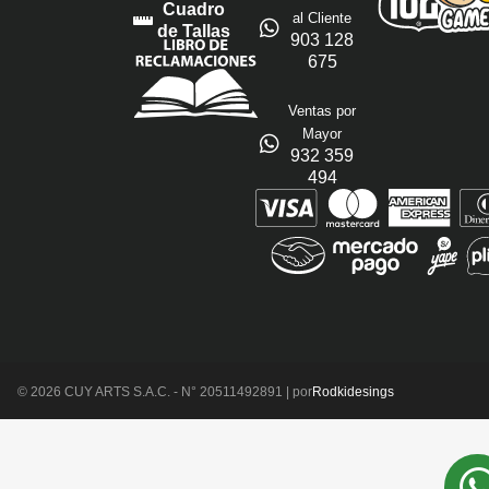
Cuadro
al Cliente
de Tallas
903 128
675
Ventas por
Mayor
932 359
494
© 2026 CUY ARTS S.A.C. - N° 20511492891 | por
Rodkidesings